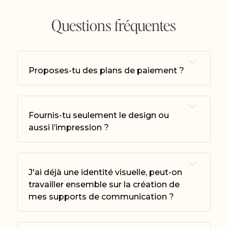
Questions fréquentes
Proposes-tu des plans de paiement ?
Oui
, tout à fait. Un acompte d’environ 30
% est requis au démarrage du projet.
Fournis-tu seulement le design ou
Ensuite, en fonction du montant total, le
aussi l’impression ?
solde pourra être réparti sur plusieurs
Je réalise la création graphique de vos
mois.
supports et vous fournis des fichiers prêts
J'ai déjà une identité visuelle, peut-on
à être envoyé à votre imprimeur.
travailler ensemble sur la création de
Je prend également en charge la
gestion
mes supports de communication ?
de l’impression
: recherche du
Oui, tout à fait !
Si votre identité visuelle
prestataire le plus adapté à votre projet,