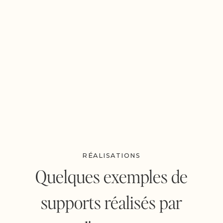
Supports imprimés
(carte de visite, flyer,
dépliant, menus, kakémono, enseignes, objets
publicitaires, etc.)
Supports digitaux
(plaquette digitales, contenu
réseaux sociaux, etc.)
Design éditorial
(catalogues, livres, magazines,
bilans d'activité, etc.)
RÉALISATIONS
Quelques exemples de
supports réalisés par